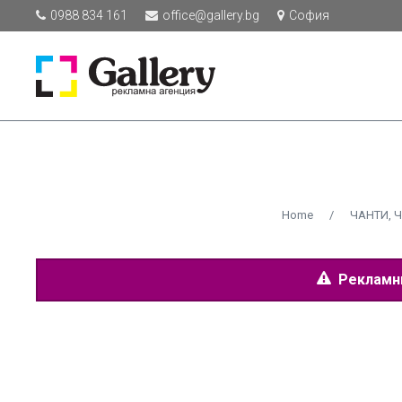
0988 834 161
office@gallery.bg
София
Home
/
ЧАНТИ, 
Рекламнит