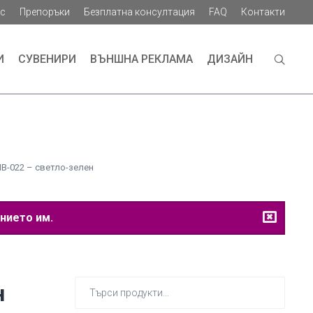
ас
Препоръки
Безплатна консултация
FAQ
Контакти
И
СУВЕНИРИ
ВЪНШНА РЕКЛАМА
ДИЗАЙН
B-022 – светло-зелен
нието им.
Търсене
н
за: