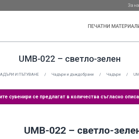
За н
ПЕЧАТНИ МАТЕРИАЛ
UMB-022 – светло-зелен
ЧАДЪРИ И ПЪТУВАНЕ
/
Чадъри и дъждобрани
/
Чадъри
/
UM
е сувенири се предлагат в количества съгласно описа
UMB-022 – светло-зеле