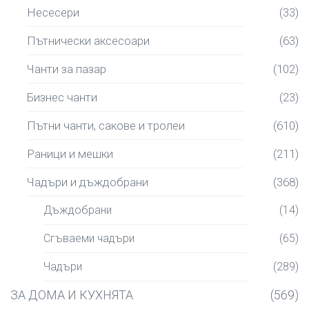
Несесери
(33)
Пътнически аксесоари
(63)
Чанти за пазар
(102)
Бизнес чанти
(23)
Пътни чанти, сакове и тролеи
(610)
Раници и мешки
(211)
Чадъри и дъждобрани
(368)
Дъждобрани
(14)
Сгъваеми чадъри
(65)
Чадъри
(289)
ЗА ДОМА И КУХНЯТА
(569)