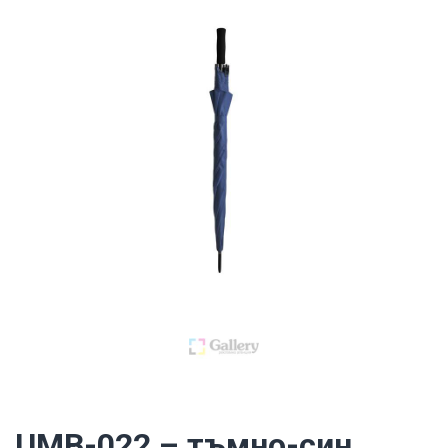
UMB-022 – тъмно-син