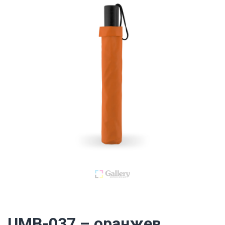
UMB-037 – оранжев