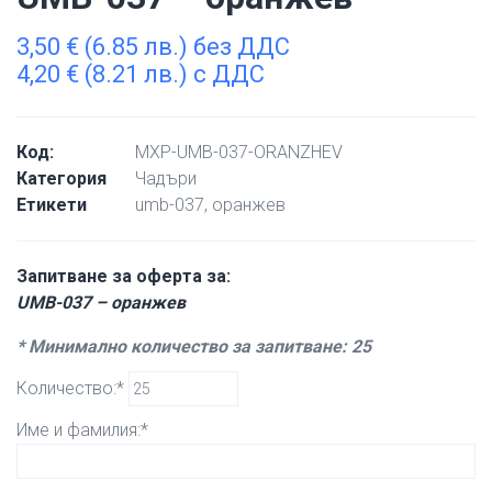
3,50
€
(6.85 лв.) без ДДС
4,20
€
(8.21 лв.) с ДДС
Код:
MXP-UMB-037-ORANZHEV
Категория
Чадъри
Етикети
umb-037
,
оранжев
Запитване за оферта за:
UMB-037 – оранжев
* Минимално количество за запитване: 25
Количество:*
Име и фамилия:*