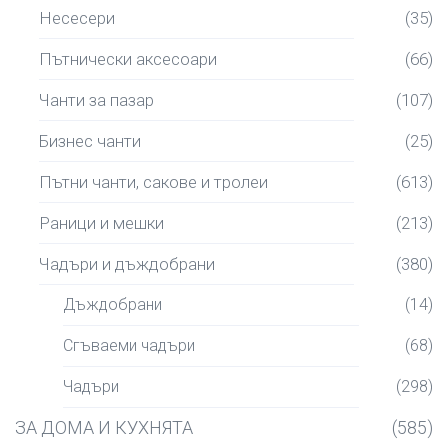
Несесери
(35)
Пътнически аксесоари
(66)
Чанти за пазар
(107)
Бизнес чанти
(25)
Пътни чанти, сакове и тролеи
(613)
Раници и мешки
(213)
Чадъри и дъждобрани
(380)
Дъждобрани
(14)
Сгъваеми чадъри
(68)
Чадъри
(298)
ЗА ДОМА И КУХНЯТА
(585)