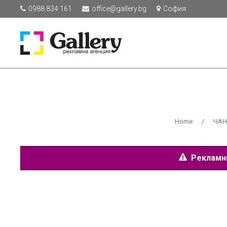
0988 834 161
office@gallery.bg
София
Home
/
ЧАН
Рекламнит