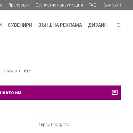
ас
Препоръки
Безплатна консултация
FAQ
Контакти
И
СУВЕНИРИ
ВЪНШНА РЕКЛАМА
ДИЗАЙН
UMB-040 – бял
нието им.
Търсене
за: