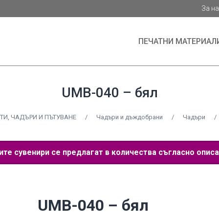
За н
ПЕЧАТНИ МАТЕРИАЛ
UMB-040 – бял
ТИ, ЧАДЪРИ И ПЪТУВАНЕ
/
Чадъри и дъждобрани
/
Чадъри
/
е сувенири се предлагат в количества съгласно описа
UMB-040 – бял