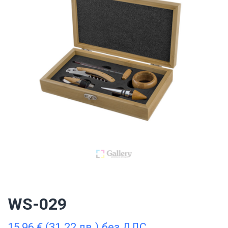
WS-029
15,96
€
(31.22 лв.) без ДДС