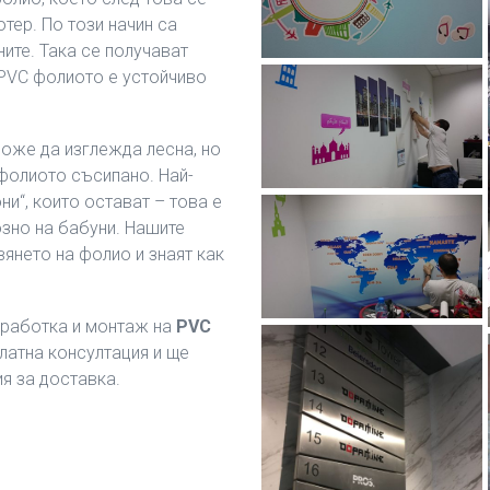
тер. По този начин са
ите. Така се получават
 PVC фолиото е устойчиво
оже да изглежда лесна, но
 фолиото съсипано. Най-
и“, които остават – това е
озно на бабуни. Нашите
янето на фолио и знаят как
изработка и монтаж на
PVC
латна консултация и ще
ия за доставка.