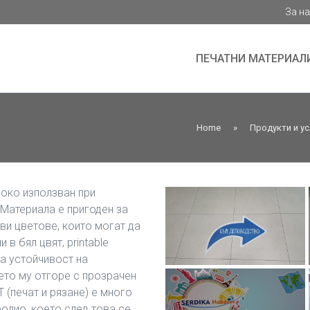
За н
ПЕЧАТНИ МАТЕРИАЛ
Home
»
Продукти и ус
око използван при
 Материала е пригоден за
ви цветове, които могат да
 в бял цвят, printable
ма устойчивост на
то му отгоре с прозрачен
 (печат и рязане) е много
олио, което след това се