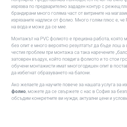
изрязва по предварително зададен контур с режещ пло
брандирани много голяма част от витрините на магазин
изрязаните надписи от фолио. Много голям плюс е, че
на вода и може да се мие.
Монтажът на PVC фолиото е прецизна работа, която м
без опит е много вероятно резултатът да бъде лош а
честия проблем при монтажа са така наречените „балон
затоврен въздух, който повдига фолиото и то стои гр
обучени монтажисти имат многогодишен опит в постав
да избегнат образуването на балони.
Ако желаете да научите повече за нашата услуга за 
фолио
, можете да се свържете с нас в София за безп
обсъдим конкретните ви нужди, актуални цени и услов