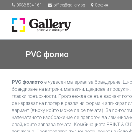
0988 834 161
office@gallery.bg
София
PVC фолио
PVC фолиото
е чудесен материал за брандиране. Шир
брандиране на витрини, магазини, щандове и продукти.
гладки повърхности. Произвежда се във вариант гото
се изрязват на плотер в различни форми и апликират или
вариант (върху който може да се печата). За по-голя
напечатаното изображение се препоръчва ламиниране
слой, който запазва печата. Комбинацията PRINT & CUT
популярна. Представлява пълноцветен печат на бяло ф