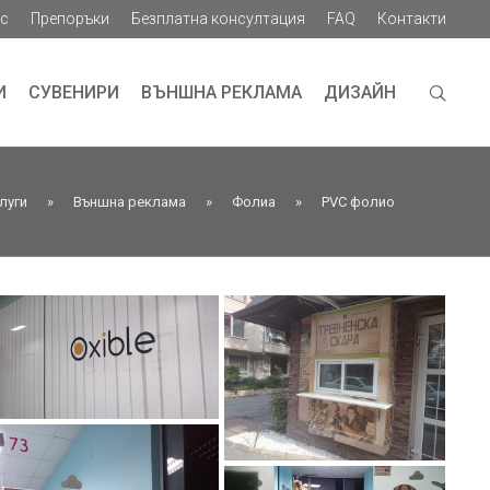
ас
Препоръки
Безплатна консултация
FAQ
Контакти
И
СУВЕНИРИ
ВЪНШНА РЕКЛАМА
ДИЗАЙН
луги
»
Външна реклама
»
Фолиа
»
PVC фолио