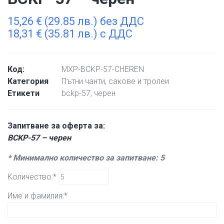
15,26
€
(29.85 лв.) без ДДС
18,31
€
(35.81 лв.) с ДДС
Код:
MXP-BCKP-57-CHEREN
Категория
Пътни чанти, сакове и тролеи
Етикети
bckp-57
,
черен
Запитване за оферта за:
BCKP-57 – черен
* Минимално количество за запитване: 5
Количество:*
Име и фамилия:*