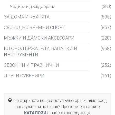
Чадъри и дъждобрани
(380)
ЗА ДОМА И КУХНЯТА
(585)
СВОБОДНО ВРЕМЕ И СПОРТ
(867)
МЪЖКИ И ДАМСКИ АКСЕСОАРИ
(228)
КЛЮЧОДЪРЖАТЕЛИ, ЗАПАЛКИ И
(958)
ИНСТРУМЕНТИ
СЕЗОННИ И ПРАЗНИЧНИ
(252)
ДРУГИ СУВЕНИРИ
(161)
Не откривате нещо достатъчно оригинално сред
артикулите ни на склад? Проверете в нашите
КАТАЛОЗИ
с внос около седмица.