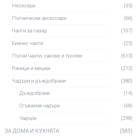
Несесери
(35)
Пътнически аксесоари
(66)
Чанти за пазар
(107)
Бизнес чанти
(25)
Пътни чанти, сакове и тролеи
(613)
Раници и мешки
(213)
Чадъри и дъждобрани
(380)
Дъждобрани
(14)
Сгъваеми чадъри
(68)
Чадъри
(298)
ЗА ДОМА И КУХНЯТА
(585)