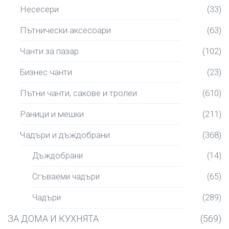
Несесери
(33)
Пътнически аксесоари
(63)
Чанти за пазар
(102)
Бизнес чанти
(23)
Пътни чанти, сакове и тролеи
(610)
Раници и мешки
(211)
Чадъри и дъждобрани
(368)
Дъждобрани
(14)
Сгъваеми чадъри
(65)
Чадъри
(289)
ЗА ДОМА И КУХНЯТА
(569)