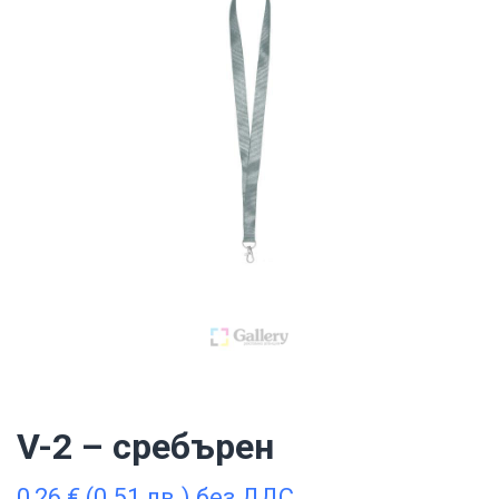
V-2 – сребърен
0,26
€
(0.51 лв.) без ДДС